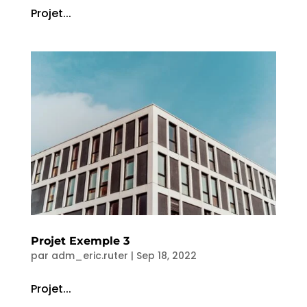
Projet...
Projet Exemple 3
par
adm_eric.ruter
|
Sep 18, 2022
Projet...